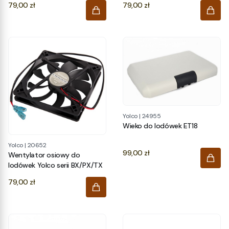
Cena
Cena
79,00 zł
79,00 zł
Yolco
|
24955
Wieko do lodówek ET18
Yolco
|
20652
Cena
99,00 zł
Wentylator osiowy do
lodówek Yolco serii BX/PX/TX
Cena
79,00 zł