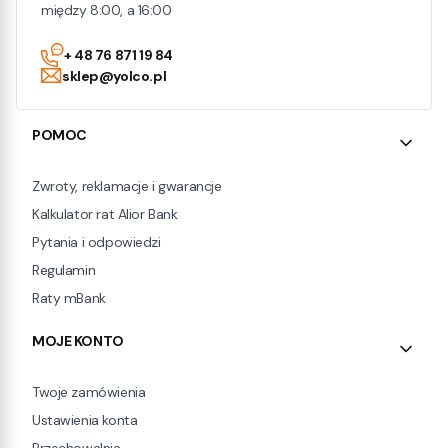
między 8:00, a 16:00
+ 48 76 871 19 84
sklep@yolco.pl
Linki w stopce
POMOC
Zwroty, reklamacje i gwarancje
Kalkulator rat Alior Bank
Pytania i odpowiedzi
Regulamin
Raty mBank
MOJE KONTO
Twoje zamówienia
Ustawienia konta
Przechowalnia