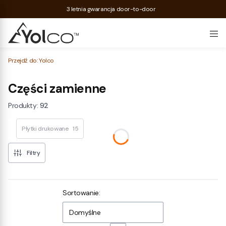
3 letnia gwarancja door-to-door
Przejdź do:
Yolco
Części zamienne
Produkty:
92
Płytki drukowane
15
Filtry
Lista produktów
Sortowanie:
Domyślne