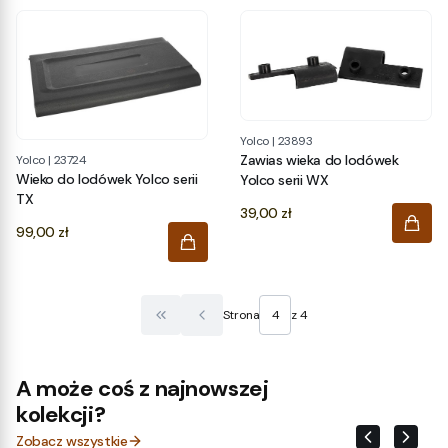
Yolco
|
23893
Zawias wieka do lodówek
Yolco
|
23724
Wieko do lodówek Yolco serii
Yolco serii WX
TX
Cena
39,00 zł
Cena
99,00 zł
Strona
z 4
Wróć do pierwszej strony z produktami
A może coś z najnowszej
kolekcji?
Zobacz wszystkie