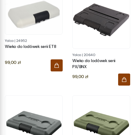
Yolco
|
24952
Wieko do lodówek serii ET8
Yolco
|
20640
Wieko do lodówek serii
Cena
99,00 zł
PX/BNX
Cena
99,00 zł