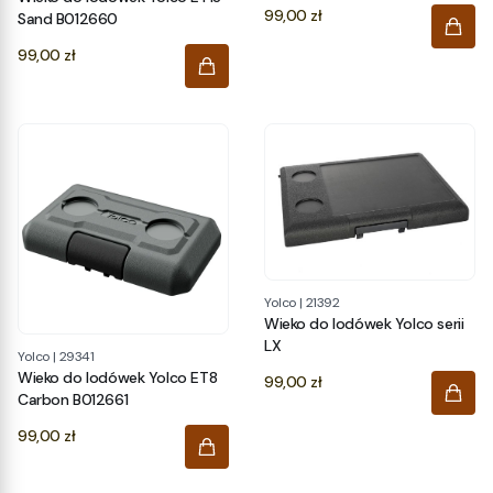
Cena
99,00 zł
Sand B012660
Cena
99,00 zł
Yolco
|
21392
Wieko do lodówek Yolco serii
LX
Yolco
|
29341
Wieko do lodówek Yolco ET8
Cena
99,00 zł
Carbon B012661
Cena
99,00 zł