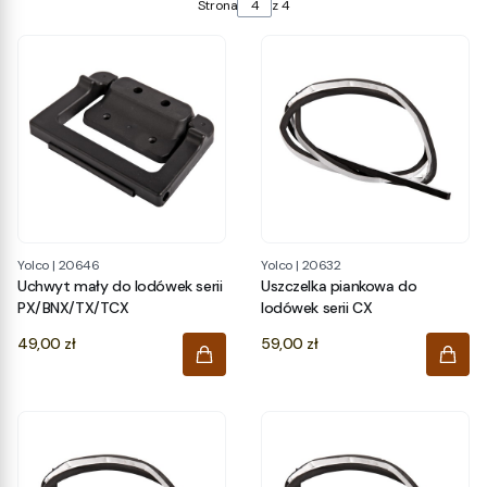
Strona
z 4
Yolco
|
20646
Yolco
|
20632
Uchwyt mały do lodówek serii
Uszczelka piankowa do
PX/BNX/TX/TCX
lodówek serii CX
Cena
Cena
49,00 zł
59,00 zł