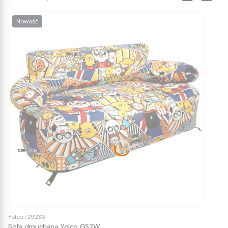
Nowość
Yolco
|
29236
Sofa dmuchana Yolco GS2W