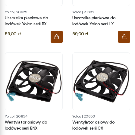
Yolco
|
20629
Yolco
|
23882
Uszczelka piankowa do
Uszczelka piankowa do
lodówek Yolco serii BX
lodówek Yolco serii LX
Cena
Cena
59,00 zł
59,00 zł
Yolco
|
20654
Yolco
|
20653
Wentylator osiowy do
Wentylator osiowy do
lodówek serii BNX
lodówek serii CX