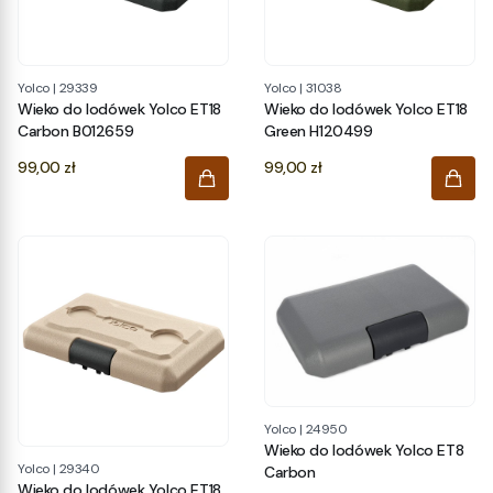
Yolco
|
29339
Yolco
|
31038
Wieko do lodówek Yolco ET18
Wieko do lodówek Yolco ET18
Carbon B012659
Green H120499
Cena
Cena
99,00 zł
99,00 zł
Yolco
|
24950
Wieko do lodówek Yolco ET8
Yolco
|
29340
Carbon
Wieko do lodówek Yolco ET18