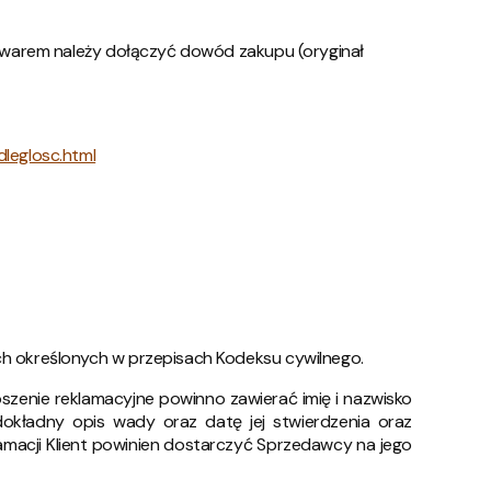
owarem należy dołączyć dowód zakupu (oryginał
leglosc.html
ch określonych w przepisach Kodeksu cywilnego.
szenie reklamacyjne powinno zawierać imię i nazwisko
okładny opis wady oraz datę jej stwierdzenia oraz
lamacji Klient powinien dostarczyć Sprzedawcy na jego