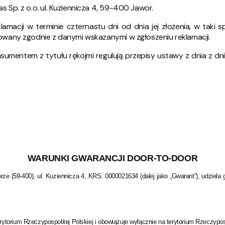
s Sp. z o.o. ul. Kuziennicza 4, 59-400 Jawor.
amacji w terminie czternastu dni od dnia jej złożenia, w taki 
mowany zgodnie z danymi wskazanymi w zgłoszeniu reklamacji.
entem z tytułu rękojmi regulują przepisy ustawy z dnia z dnia 2
WARUNKI GWARANCJI DOOR-TO-DOOR
e (59-400), ul. Kuziennicza 4, KRS: 0000021634 (dalej jako „Gwarant”), udziel
orium Rzeczypospolitej Polskiej i obowiązuje wyłącznie na terytorium Rzeczypospo