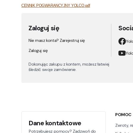
CENNIK POGWARANCYJNY YOLCO.pdf
Zaloguj się
Soci
Nie masz konta? Zarejestruj się
Yol
Zaloguj się
Yolc
Dokonując zakupu z kontem, możesz łatwiej
śledzić swoje zamówienie.
Linki w 
POMOC
Dane kontaktowe
Zwroty, r
Potrzebujesz pomocy? Zadzwoń do