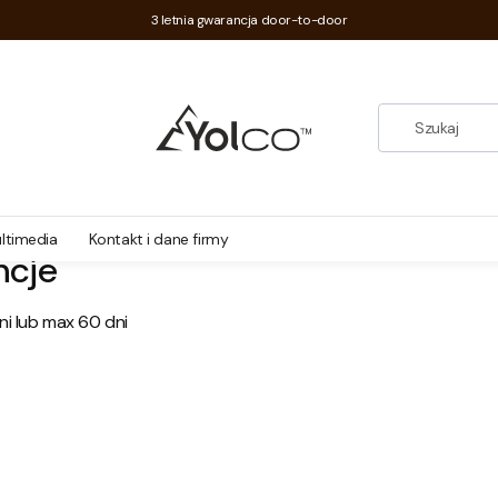
3 letnia gwarancja door-to-door
ltimedia
Kontakt i dane firmy
ncje
i lub max 60 dni