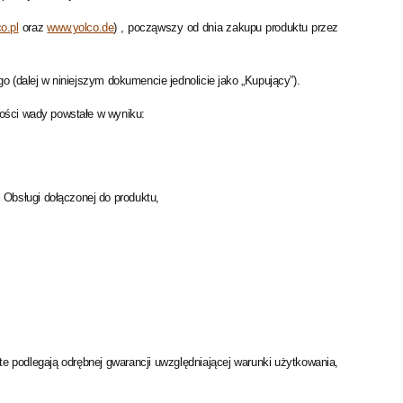
o.pl
oraz
www.yolco.de
) , począwszy od dnia zakupu produktu przez
ego
(dalej w niniejszym dokumencie jednolicie jako „Kupujący”).
ności wady powstałe w wyniku:
Obsługi dołączonej do produktu,
e podlegają odrębnej gwarancji uwzględniającej warunki użytkowania,