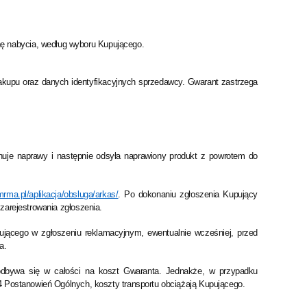
nę nabycia, według wyboru Kupującego.
zakupu oraz danych identyfikacyjnych sprzedawcy. Gwarant zastrzega
onuje naprawy i następnie odsyła naprawiony produkt z powrotem do
mrma.pl/aplikacja/obsluga/arkas/
. Po dokonaniu zgłoszenia Kupujący
zarejestrowania zgłoszenia.
ującego w zgłoszeniu reklamacyjnym, ewentualnie wcześniej, przed
a.
 odbywa się w całości na koszt Gwaranta. Jednakże, w przypadku
 4 Postanowień Ogólnych, koszty transportu obciążają Kupującego.