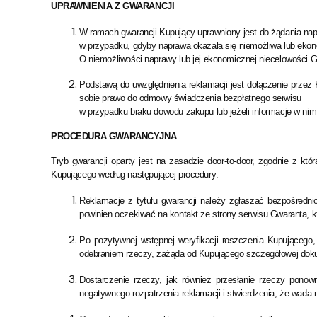
UPRAWNIENIA Z GWARANCJI
W ramach gwarancji Kupujący uprawniony jest do żądania na
w przypadku, gdyby naprawa okazała się niemożliwa lub eko
O niemożliwości naprawy lub jej ekonomicznej niecelowości G
Podstawą do uwzględnienia reklamacji jest dołączenie przez
sobie prawo do odmowy świadczenia bezpłatnego serwisu
w przypadku braku dowodu zakupu lub jeżeli informacje w nim
PROCEDURA GWARANCYJNA
Tryb gwarancji oparty jest na zasadzie door-to-door, zgodnie z k
Kupującego według następującej procedury:
Reklamacje z tytułu gwarancji należy zgłaszać bezpośredn
powinien oczekiwać na kontakt ze strony serwisu Gwaranta, kt
Po pozytywnej wstępnej weryfikacji roszczenia Kupującego
odebraniem rzeczy, zażąda od Kupującego szczegółowej dokume
Dostarczenie rzeczy, jak również przesłanie rzeczy pono
negatywnego rozpatrzenia reklamacji i stwierdzenia, że wada 