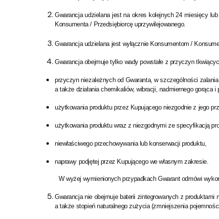
Gwarancja udzielana jest na okres kolejnych 24 miesięcy lu
Konsumenta / Przedsiębiorcę uprzywilejowanego.
Gwarancja udzielana jest wyłącznie Konsumentom / Konsume
Gwarancja obejmuje tylko wady powstałe z przyczyn tkwiących
przyczyn niezależnych od Gwaranta, w szczególności zalania, 
a także działania chemikaliów, wibracji, nadmiernego gorąca i
użytkowania produktu przez Kupującego niezgodnie z jego pr
użytkowania produktu wraz z niezgodnymi ze specyfikacją pro
niewłaściwego przechowywania lub konserwacji produktu,
naprawy podjętej przez Kupującego we własnym zakresie.
W wyżej wymienionych przypadkach Gwarant odmówi wykona
Gwarancja nie obejmuje baterii zintegrowanych z produktami 
a także stopień naturalnego zużycia (zmniejszenia pojemności