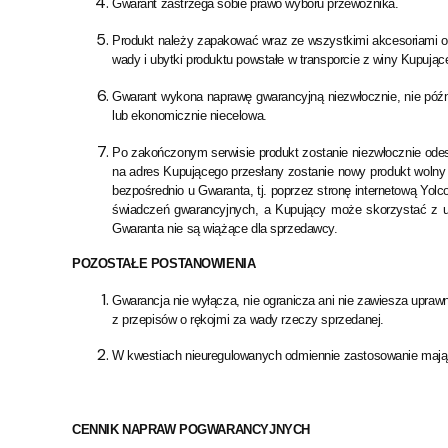
Gwarant zastrzega sobie prawo wyboru przewoźnika.
Produkt należy zapakować wraz ze wszystkimi akcesoriami o
wady i ubytki produktu powstałe w transporcie z winy Kupując
Gwarant wykona naprawę gwarancyjną niezwłocznie, nie późnie
lub ekonomicznie niecelowa.
Po zakończonym serwisie produkt zostanie niezwłocznie ode
na adres Kupującego przesłany zostanie nowy produkt wolny
bezpośrednio u Gwaranta, tj. poprzez stronę internetową Yolc
świadczeń gwarancyjnych, a Kupujący może skorzystać z up
Gwaranta nie są wiążące dla sprzedawcy.
POZOSTAŁE POSTANOWIENIA
Gwarancja nie wyłącza, nie ogranicza ani nie zawiesza upra
z przepisów o rękojmi za wady rzeczy sprzedanej.
W kwestiach nieuregulowanych odmiennie zastosowanie mają
CENNIK NAPRAW POGWARANCYJNYCH