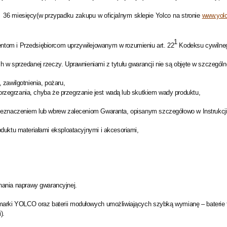
b 36 miesięcy(w przypadku zakupu w oficjalnym sklepie Yolco na stronie
www.yolc
1
ntom i Przedsiębiorcom uprzywilejowanym w rozumieniu
art.
22
Kodeksu cywiln
 w sprzedanej rzeczy. Uprawnieniami z tytułu gwarancji nie są objęte w szczegól
zawilgotnienia, pożaru,
 przegrzania, chyba że przegrzanie jest wadą lub skutkiem wady produktu,
zeznaczeniem lub wbrew zaleceniom Gwaranta, opisanym szczegółowo w Instrukcji 
duktu materiałami eksploatacyjnymi i akcesoriami,
nia naprawy gwarancyjnej.
marki YOLCO oraz baterii modułowych umożliwiających szybką wymianę – baterie t
).