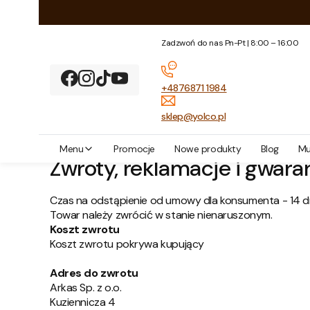
Zadzwoń do nas Pn-Pt | 8:00 – 16:00
+4876871 1984
sklep@yolco.pl
Yolco
Zwroty, reklamacje i gwarancje
Menu
Promocje
Nowe produkty
Blog
Mu
Zwroty, reklamacje i gwara
Czas na odstąpienie od umowy dla konsumenta - 14 dn
Towar należy zwrócić w stanie nienaruszonym.
Koszt zwrotu
Koszt zwrotu pokrywa kupujący
Adres do zwrotu
Arkas Sp. z o.o.
Kuziennicza 4