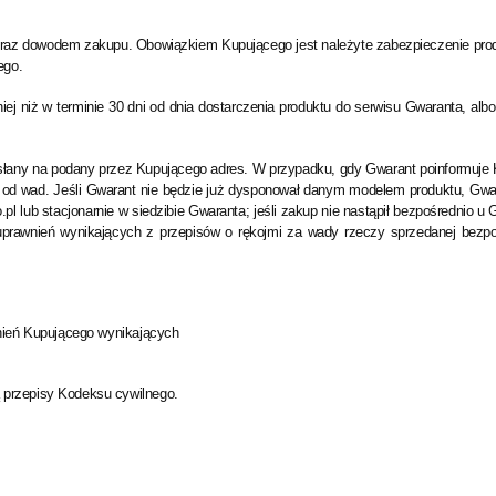
raz dowodem zakupu. Obowiązkiem Kupującego jest należyte zabezpieczenie prod
ego.
j niż w terminie 30 dni od dnia dostarczenia produktu do serwisu Gwaranta, alb
słany na podany przez Kupującego adres. W przypadku, gdy Gwarant poinformuje K
 od wad. Jeśli Gwarant nie będzie już dysponował danym modelem produktu, Gwar
o.pl lub stacjonarnie w siedzibie Gwaranta; jeśli zakup nie nastąpił bezpośrednio
rawnień wynikających z przepisów o rękojmi za wady rzeczy sprzedanej bezpośr
wnień Kupującego wynikających
 przepisy Kodeksu cywilnego.