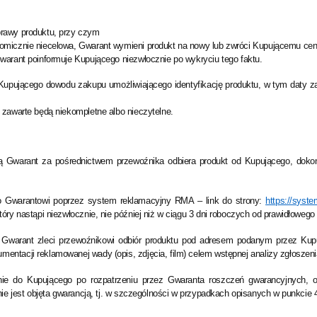
prawy produktu, przy czym
nomicznie niecelowa, Gwarant wymieni produkt na nowy lub zwróci Kupującemu ce
warant poinformuje Kupującego niezwłocznie po wykryciu tego faktu.
 Kupującego dowodu zakupu umożliwiającego identyfikację produktu, w tym daty 
 zawarte będą niekompletne albo nieczytelne.
tórą Gwarant za pośrednictwem przewoźnika odbiera produkt od Kupującego, dok
io Gwarantowi poprzez system reklamacyjny RMA – link do strony:
https://syste
óry nastąpi niezwłocznie, nie później niż w ciągu 3 dni roboczych od prawidłowego 
, Gwarant zleci przewoźnikowi odbiór produktu pod adresem podanym przez Kup
ntacji reklamowanej wady (opis, zdjęcia, film) celem wstępnej analizy zgłoszeni
wnie do Kupującego po rozpatrzeniu przez Gwaranta roszczeń gwarancyjnych,
nie jest objęta gwarancją, tj. w szczególności w przypadkach opisanych w punkcie