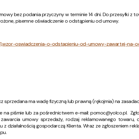
wy bez podania przyczyny w terminie 14 dni. Do przesyłki z t
j złożone, pisemne oświadczenie o odstąpieniu od umowy.
12,1,wzor-oswiadczenia-o-odstapieniu-od-umowy-zawartej-na-od
cz sprzedana ma wadę fizyczną lub prawną (rękojmia) na zasada
e na piśmie lub za pośrednictwem e-mail: pomoc@yolco.pl. Zgło
ę zawarcia umowy sprzedaży, rodzaj reklamowanego towaru, d
u z działalnością gospodarczą Klienta. Wraz ze zgłoszeniem rek
pu.