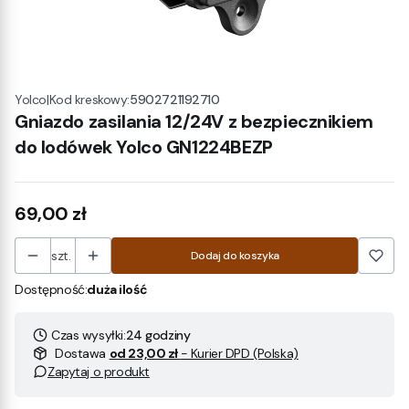
|
Kod kreskowy:
5902721192710
Yolco
Gniazdo zasilania 12/24V z bezpiecznikiem
do lodówek Yolco GN1224BEZP
Cena
69,00 zł
szt.
Dodaj do koszyka
Dostępność:
duża ilość
Czas wysyłki:
24 godziny
Dostawa
od 23,00 zł
- Kurier DPD (Polska)
Zapytaj o produkt