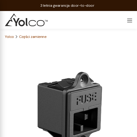
3 letnia gwarancja door-to-door
Yolco
Części zamienne