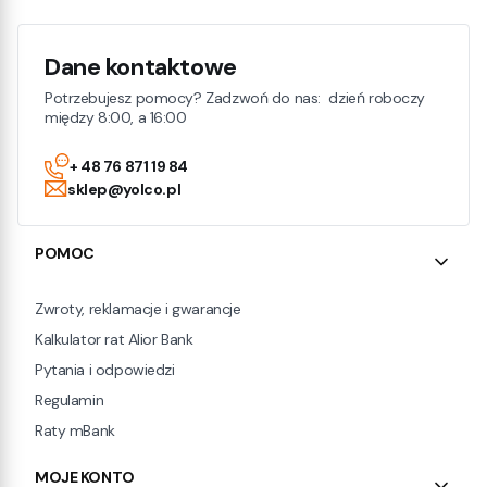
Dane kontaktowe
Potrzebujesz pomocy? Zadzwoń do nas: dzień roboczy
między 8:00, a 16:00
+ 48 76 871 19 84
sklep@yolco.pl
Linki w stopce
POMOC
Zwroty, reklamacje i gwarancje
Kalkulator rat Alior Bank
Pytania i odpowiedzi
Regulamin
Raty mBank
MOJE KONTO