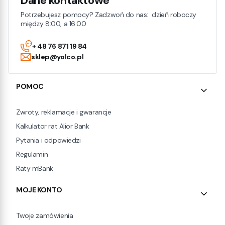
Dane kontaktowe
Potrzebujesz pomocy? Zadzwoń do nas: dzień roboczy
między 8:00, a 16:00
+ 48 76 871 19 84
sklep@yolco.pl
Linki w stopce
POMOC
Zwroty, reklamacje i gwarancje
Kalkulator rat Alior Bank
Pytania i odpowiedzi
Regulamin
Raty mBank
MOJE KONTO
Twoje zamówienia