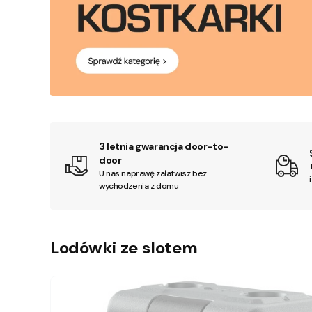
3 letnia gwarancja door-to-
door
U nas naprawę załatwisz bez
wychodzenia z domu
Lodówki ze slotem