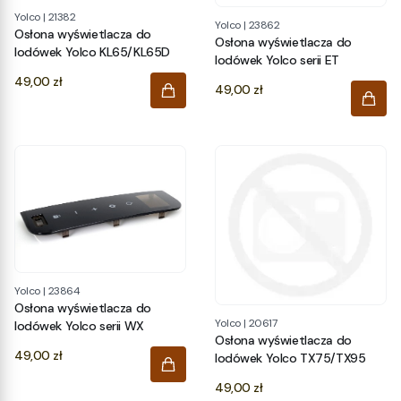
Yolco
|
21382
Yolco
|
23862
Osłona wyświetlacza do
Osłona wyświetlacza do
lodówek Yolco KL65/KL65D
lodówek Yolco serii ET
Cena
49,00 zł
Cena
49,00 zł
Yolco
|
23864
Osłona wyświetlacza do
Yolco
|
20617
lodówek Yolco serii WX
Osłona wyświetlacza do
Cena
49,00 zł
lodówek Yolco TX75/TX95
Cena
49,00 zł