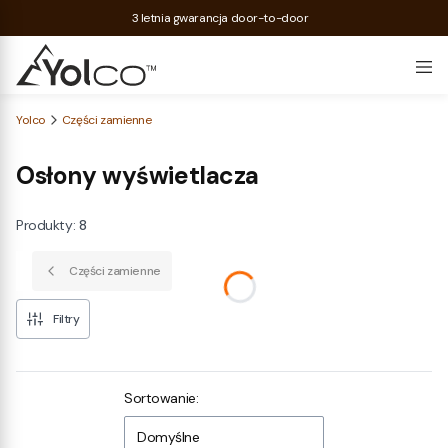
3 letnia gwarancja door-to-door
Yolco
Części zamienne
Osłony wyświetlacza
Produkty:
8
Części zamienne
Filtry
Lista produktów
Sortowanie:
Domyślne