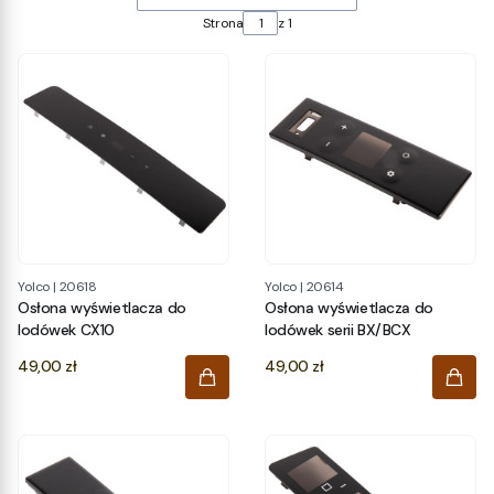
Strona
z 1
Yolco
|
20618
Yolco
|
20614
Osłona wyświetlacza do
Osłona wyświetlacza do
lodówek CX10
lodówek serii BX/BCX
Cena
Cena
49,00 zł
49,00 zł