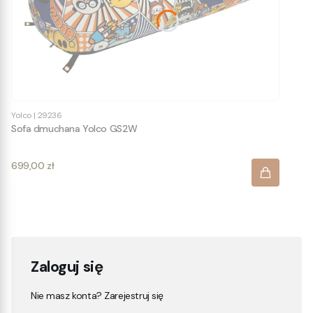
Yolco
|
29236
Sofa dmuchana Yolco GS2W
Cena
699,00 zł
Zaloguj się
Nie masz konta? Zarejestruj się