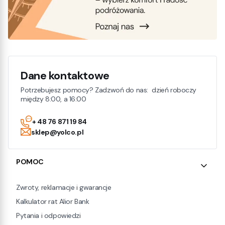
Dane kontaktowe
Potrzebujesz pomocy? Zadzwoń do nas: dzień roboczy
między 8:00, a 16:00
+ 48 76 871 19 84
sklep@yolco.pl
Linki w stopce
POMOC
Zwroty, reklamacje i gwarancje
Kalkulator rat Alior Bank
Pytania i odpowiedzi