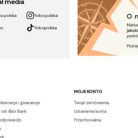
al media
co.polska
Yolco.polska
o.
Yolcopolska
stopce
MOJE KONTO
eklamacje i gwarancje
Twoje zamówienia
 rat Alior Bank
Ustawienia konta
 odpowiedzi
Przechowalnia
n
nk