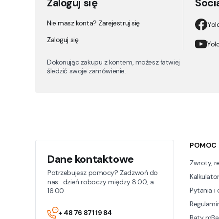
Zaloguj się
Soci
Nie masz konta? Zarejestruj się
Yol
Zaloguj się
Yolc
Dokonując zakupu z kontem, możesz łatwiej
śledzić swoje zamówienie.
Linki w 
POMOC
Dane kontaktowe
Zwroty, r
Potrzebujesz pomocy? Zadzwoń do
Kalkulator
nas: dzień roboczy między 8:00, a
Pytania i
16:00
Regulami
+ 48 76 871 19 84
Raty mBa