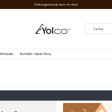
3 letnia gwarancja door-to-door
ltimedia
Kontakt i dane firmy