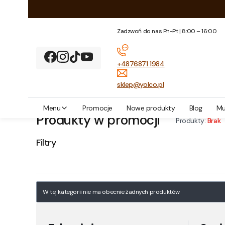
Zadzwoń do nas Pn-Pt | 8:00 – 16:00
+4876871 1984
sklep@yolco.pl
Yolco
Tylko promocje
Menu
Promocje
Nowe produkty
Blog
Mu
Produkty w promocji
Produkty:
Brak
Filtry
Koniec filtrów
Lista produktów
W tej kategorii nie ma obecnie żadnych produktów