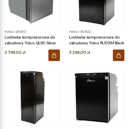
Yolco
|
25450
Yolco
|
30902
Lodówka kompresorowa do
Lodówka kompresorowa do
zabudowy Yolco QL90 Silver
zabudowy Yolco RL105M Black
Cena
Cena
3 799,00 zł
3 299,00 zł