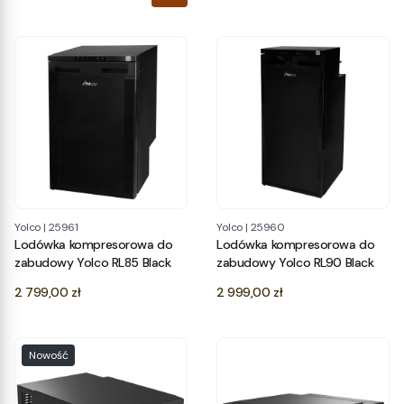
Yolco
|
25961
Yolco
|
25960
Lodówka kompresorowa do
Lodówka kompresorowa do
zabudowy Yolco RL85 Black
zabudowy Yolco RL90 Black
Cena
Cena
2 799,00 zł
2 999,00 zł
Nowość