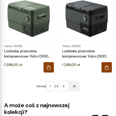
Yolco
|
31028
Yolco
|
31030
Lodówka przenośna
Lodówka przenośna
kompresorowa Yolco DX30
kompresorowa Yolco DX30
PISTACHIO
SPACE GREY
Cena
Cena
1 299,00 zł
1 299,00 zł
Strona
z 3
Przejdź do ostatniej stro
A może coś z najnowszej
kolekcji?