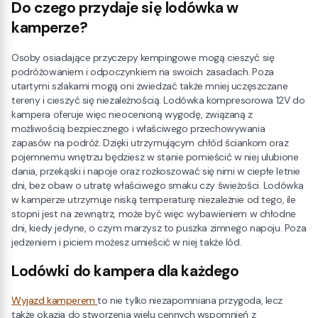
Do czego przydaje się lodówka w
kamperze?
Osoby osiadające przyczepy kempingowe mogą cieszyć się
podróżowaniem i odpoczynkiem na swoich zasadach. Poza
utartymi szlakami mogą oni zwiedzać także mniej uczęszczane
tereny i cieszyć się niezależnością. Lodówka kompresorowa 12V do
kampera oferuje więc nieocenioną wygodę, związaną z
możliwością bezpiecznego i właściwego przechowywania
zapasów na podróż. Dzięki utrzymującym chłód ściankom oraz
pojemnemu wnętrzu będziesz w stanie pomieścić w niej ulubione
dania, przekąski i napoje oraz rozkoszować się nimi w ciepłe letnie
dni, bez obaw o utratę właściwego smaku czy świeżości. Lodówka
w kamperze utrzymuje niską temperaturę niezależnie od tego, ile
stopni jest na zewnątrz, może być więc wybawieniem w chłodne
dni, kiedy jedyne, o czym marzysz to puszka zimnego napoju. Poza
jedzeniem i piciem możesz umieścić w niej także lód.
Lodówki do kampera dla każdego
Wyjazd kamperem
to nie tylko niezapomniana przygoda, lecz
także okazja do stworzenia wielu cennych wspomnień z