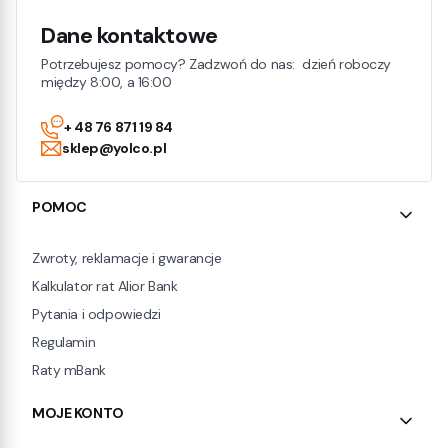
Dane kontaktowe
Potrzebujesz pomocy? Zadzwoń do nas: dzień roboczy
między 8:00, a 16:00
+ 48 76 871 19 84
sklep@yolco.pl
Linki w stopce
POMOC
Zwroty, reklamacje i gwarancje
Kalkulator rat Alior Bank
Pytania i odpowiedzi
Regulamin
Raty mBank
MOJE KONTO