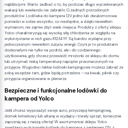
najbliższymi. Warto zadbać o to, by podczas długo wyczekiwanych
wakacji lub weekendu nie zabrakło Ci żadnych potrzebnych
produktów. Lodówka do kampera 12V jedno lub dwukomorowa
pomieści w sobie wszystko, co niezbędne, a dzięki niewielkim
wymiarom, nie zajmie zbyt wiele miejsca. Produkty z oferty sklepu
Yolco charakteryzują się wysoką siłą chłodzenia ze względu na
wykorzystanie w nich gazu R1234YF. Są bardzo wydajne przy
jednoczesnym niewielkim zużyciu energii. Czyni je to produktami
doskonałymi nie tylko na podróż, ale i do codziennego
użytkowania, gdy chcesz przewieźć mrożonki ze sklepu do domu
lub utrzymać niską temperaturę napojów przeznaczonych na
przyjęcie. Wygodne i lekkie lodówki kampingowe możesz zabrać ze
sobą wszędzie tam, gdzie będą potrzebne – na biwak, piknik czy
przyjęcia organizowane w plenerze.
Bezpieczne i funkcjonalne lodówki do
kampera od Yolco
Jeśli chcesz wyposażyć swoje auto, przyczepę kempingową,
domek letniskowy lub altanę w wydajny i trwały sprzęt, koniecznie
zapoznaj się z naszą ofertą! W asortymencie sklepu Yolco
znajdziesz wytrzymałe lodówki do kampera z zasilaniem 12V, z