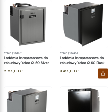
Yolco
|
25078
Yolco
|
25451
Lodówka kompresorowa do
Lodówka kompresorowa do
zabudowy Yolco QL50 Silver
zabudowy Yolco QL90 Black
Cena
Cena
2 799,00 zł
3 499,00 zł