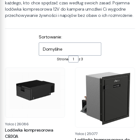
każdego, kto chce spędzać czas według swoich zasad. Pojemna
lodówka kompresorowa 12V do kampera umożliwi Ci wygodne
przechowywanie żywności i napojów bez obaw o ich rozmrożenie.
Lista produktów
Sortowanie:
Domyślne
Strona
z 3
Yolco
|
26086
Lodówka kompresorowa
Yolco
|
25077
CB30A
Lodówka kompresorowa do