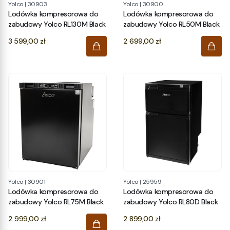
Yolco
|
30903
Yolco
|
30900
Lodówka kompresorowa do
Lodówka kompresorowa do
zabudowy Yolco RL130M Black
zabudowy Yolco RL50M Black
Cena
Cena
3 599,00 zł
2 699,00 zł
Yolco
|
30901
Yolco
|
25959
Lodówka kompresorowa do
Lodówka kompresorowa do
zabudowy Yolco RL75M Black
zabudowy Yolco RL80D Black
Cena
Cena
2 999,00 zł
2 899,00 zł