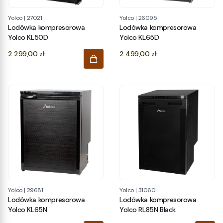
Yolco
|
27021
Yolco
|
26095
Lodówka kompresorowa
Lodówka kompresorowa
Yolco KL50D
Yolco KL65D
Cena
Cena
2 299,00 zł
2 499,00 zł
Yolco
|
29681
Yolco
|
31060
Lodówka kompresorowa
Lodówka kompresorowa
Yolco KL65N
Yolco RL85N Black