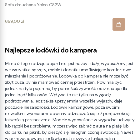
Sofa dmuchana Yolco GS2W
Cena
699,00 zł
Najlepsze lodówki do kampera
Mimo iż tego rodzaju pojazd nie jest nazbyt duży, wyposażony jest
we wszystkie sprzęty, meble i dodatki umożliwiające komfortowe
mieszkanie i podróżowanie. Lodówka do kampera nie może być
zbyt duża, by nie marnować cennej przestrzeni. Powinna być
jednak na tyle pojemna, by pomieścić żywność oraz napoje dla
jednej bądź kilku osób. Wpływa to nie tylko na wygodę
podróżowania, lecz także uprzyjemnia wszelkie wyjazdy, daje
poczucie niezależności. Lodówki kampingowe, poza swoimi
niewielkimi wymiarami, powinny odznaczać się też poręcznością i
łatwością przenoszenia. Modele wyposażone w wygodne uchwyty
lub rączki bez problemu możesz więc zabrać z auta na plażę lub
do parku na piknik, by cieszyć się nieograniczoną swobodą. Nawet
w pełni załadowana, lodówka jest niezwykle funkcjonalna.