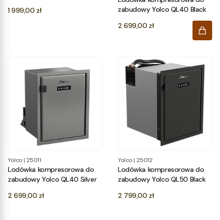
Cena
zabudowy Yolco QL40 Black
1 999,00 zł
Cena
2 699,00 zł
Yolco
|
25011
Yolco
|
25012
Lodówka kompresorowa do
Lodówka kompresorowa do
zabudowy Yolco QL40 Silver
zabudowy Yolco QL50 Black
Cena
Cena
2 699,00 zł
2 799,00 zł