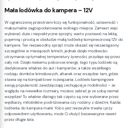
Mała lodówka do kampera – 12V
W ograniczonej przestrzeni liczy się funkcjonalność, ustawność i
maksymalne zagospodarowanie wolnego miejsca. Zamiast więc
wybierać duże i niepraktyczne sprzęty, warto postawić na lekką,
pojemną i prostą w obsłudze małą lodówkę kompresorową 12V do
kampera. Ten niezawodny sprzęt może okazać się niezastąpiony
szczególnie w miesiącach letnich, jednak dzięki możliwości
utrzymania optymalnej temperatury żywności, przydaje się przez
cały rok. Dzięki niskiemu poborowi energii, tego typu lodówki są
dedykowane właśnie do aut i kamperów, a także wszelkiego
rodzaju domków letniskowych, altanek oraz wszędzie tam, gdzie
stawia się na kompaktowe rozwiązania. Lodówki kampingowe
swoją popularność zawdzięczają cechującej je mobilności – ze
względu na niewielkie rozmiary, możesz zabrać je ze sobą niemal
wszędzie! To właśnie dlatego tak często są one wybierane przez
wędkarzy, miłośników podróżowania czy rodziny z dziećmi. Każda
lodówka do kampera marki Yolco jest niezwykle trwała i przy
odpowiednim użytkowaniu, może Ci służyć bezawaryjnie nawet
przez długie lata.