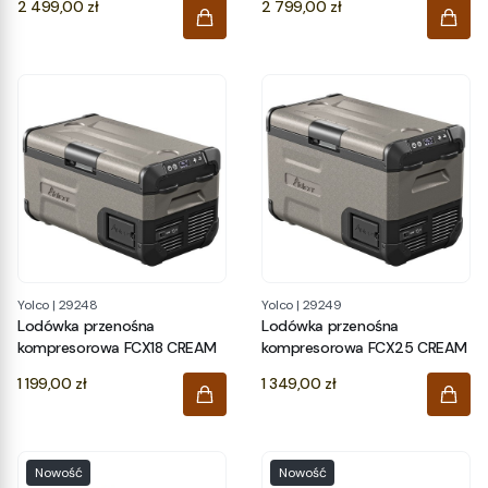
Cena
Cena
2 499,00 zł
2 799,00 zł
Yolco
|
29248
Yolco
|
29249
Lodówka przenośna
Lodówka przenośna
kompresorowa FCX18 CREAM
kompresorowa FCX25 CREAM
Cena
Cena
1 199,00 zł
1 349,00 zł
Nowość
Nowość