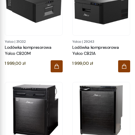
Yolco
|
31032
Yolco
|
29243
Lodówka kompresorowa
Lodówka kompresorowa
Yolco CB20M
Yolco CB21A
Cena
Cena
1 999,00 zł
1 999,00 zł