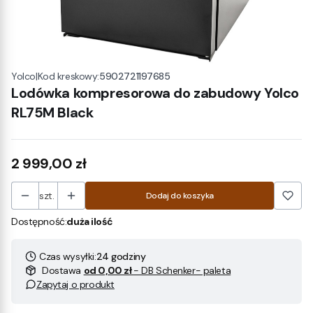
|
Kod kreskowy:
5902721197685
Yolco
Lodówka kompresorowa do zabudowy Yolco
RL75M Black
Cena
2 999,00 zł
szt.
Dodaj do koszyka
Dostępność:
duża ilość
Czas wysyłki:
24 godziny
Dostawa
od 0,00 zł
- DB Schenker- paleta
Zapytaj o produkt