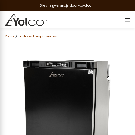
3 letnia gwarancja door-to-door
Yolco
Lodówki kompresorowe