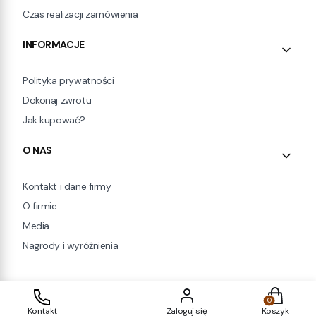
Czas realizacji zamówienia
INFORMACJE
Polityka prywatności
Dokonaj zwrotu
Jak kupować?
O NAS
Kontakt i dane firmy
O firmie
Media
Nagrody i wyróżnienia
Produkty w
Sklep internetowy
Shoper Premium
Kontakt
Zaloguj się
Koszyk