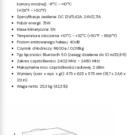
komory mroźnej): -8°C ~ +10°C
(+17,6°F ~ +50°F)
Specyfikacja zasilania: DC 12V/5,42A; 24V/2,71A
Pobór energii: 75W
Klasa klimatyczna: SN
Temperatura otoczenia: +10°C ~ +32°C (+50°F ~ 89,6°F)
Poziom emitowanego hałasu: 40dB
Czynnik chłodniczy: R600a / 0,018kg
Typ łączności: Bluetooth 5.0 (zasięg działania do 10 m/32,8 ft)
Zakres częstotliwości: 2402 MHz – 2480 MHz
Maksymalna moc częstotliwości radiowej: 2 dBm
Wymiary (szer. x wys. x gł.): 475 x 625 x 575 mm (18,7 x 24,6 x
21,1 in)
Waga netto: 25,3 kg (42,3 lb)