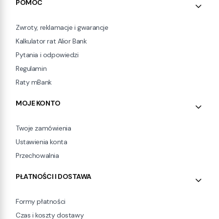
Linki w stopce
POMOC
Zwroty, reklamacje i gwarancje
Kalkulator rat Alior Bank
Pytania i odpowiedzi
Regulamin
Raty mBank
MOJE KONTO
Twoje zamówienia
Ustawienia konta
Przechowalnia
PŁATNOŚCI I DOSTAWA
Formy płatności
Czas i koszty dostawy