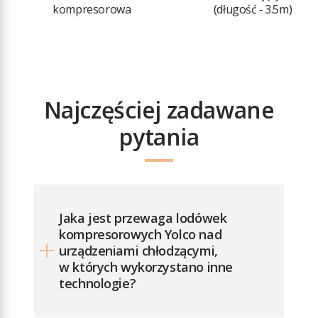
kompresorowa
(długość ‑ 3.5m)
otoczenia:
od +10°C
do +43°C
Poziom
emitowanego
Najczęściej zadawane
hałasu: 45 dB
Czynnik
pytania
chłodniczy:
R1234yf (40 g)
GWP: 4
Typ łączności:
Jaka jest przewaga lodówek
Bluetooth
kompresorowych Yolco nad
5.0 (zasięg
urządzeniami chłodzącymi,
działania
w których wykorzystano inne
do 10 m)
technologie?
Zakres
częstotliwości: