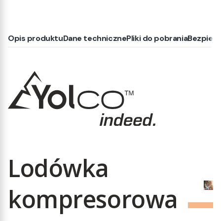
Opis produktu
Dane techniczne
Pliki do pobrania
Bezpiec
Lodówka
kompresorowa