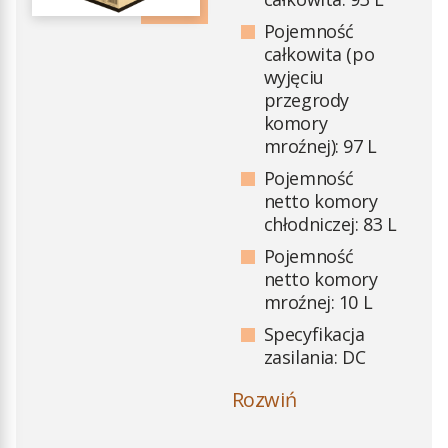
Pojemność
całkowita (po
wyjęciu
przegrody
komory
mroźnej): 97 L
Pojemność
netto komory
chłodniczej: 83 L
Pojemność
netto komory
mroźnej: 10 L
Specyfikacja
zasilania: DC
12 V/6.0 A,
24 V/3.0 A
Ilość komór