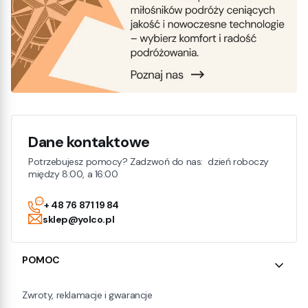
Dane kontaktowe
Potrzebujesz pomocy? Zadzwoń do nas: dzień roboczy
między 8:00, a 16:00
+ 48 76 871 19 84
sklep@yolco.pl
Linki w stopce
POMOC
Zwroty, reklamacje i gwarancje