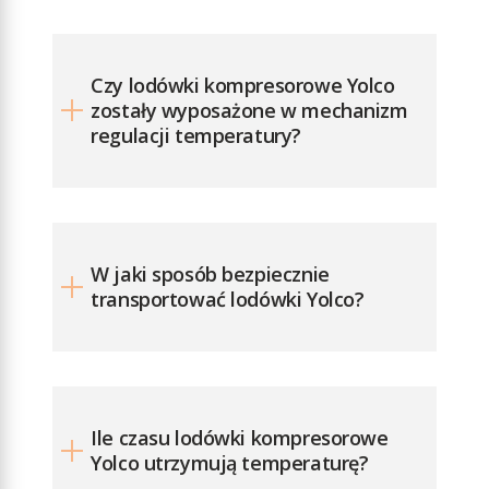
2402 MHz ‑
2480 MHz
Maksymalna
Czy lodówki kompresorowe Yolco
moc
zostały wyposażone w mechanizm
częstotliwości
regulacji temperatury?
radiowej: 2 dBm
Wymiary (szer. x
wys. x gł.): 418 x
975 x 485 mm
W jaki sposób bezpiecznie
transportować lodówki Yolco?
Ile czasu lodówki kompresorowe
Yolco utrzymują temperaturę?