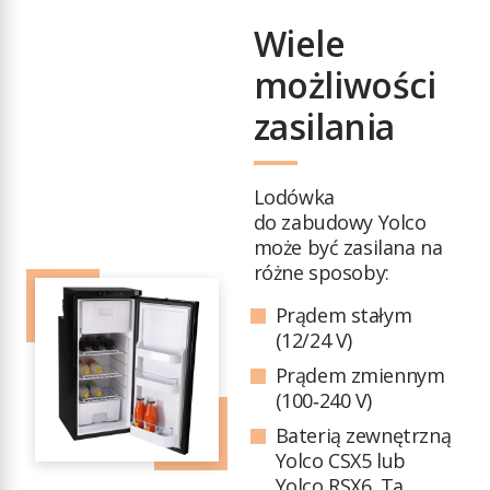
RL90 BLACK
Wiele
możliwości
zasilania
Lodówka
do zabudowy Yolco
może być zasilana na
różne sposoby:
Prądem stałym
(12/24 V)
Prądem zmiennym
(100‑240 V)
Baterią zewnętrzną
Yolco CSX5 lub
Yolco RSX6. Ta