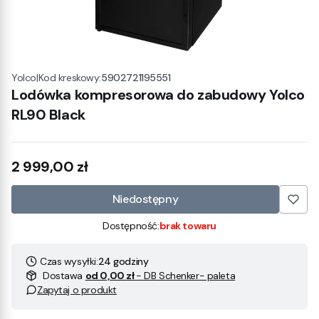
|
Kod kreskowy:
5902721195551
Yolco
Lodówka kompresorowa do zabudowy Yolco
RL90 Black
Cena
2 999,00 zł
Niedostępny
Dostępność:
brak towaru
Czas wysyłki:
24 godziny
Dostawa
od 0,00 zł
- DB Schenker- paleta
Zapytaj o produkt