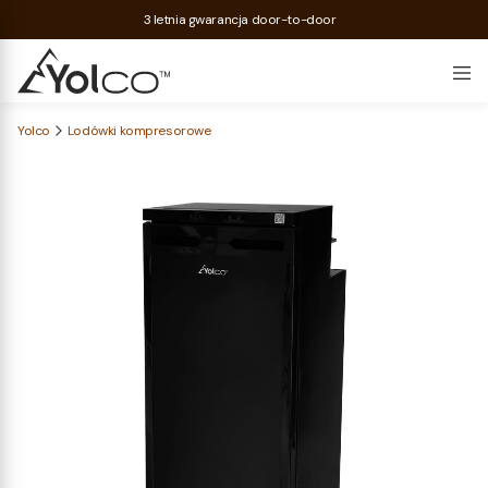
3 letnia gwarancja door-to-door
Yolco
Lodówki kompresorowe