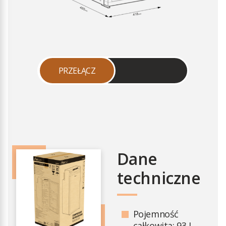
PRZEŁĄCZ
Dane
techniczne
Pojemność
całkowita: 93 L