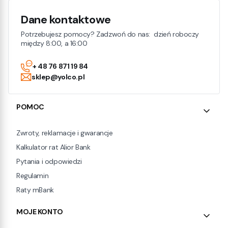
Dane kontaktowe
Potrzebujesz pomocy? Zadzwoń do nas: dzień roboczy
między 8:00, a 16:00
+ 48 76 871 19 84
sklep@yolco.pl
Linki w stopce
POMOC
Zwroty, reklamacje i gwarancje
Kalkulator rat Alior Bank
Pytania i odpowiedzi
Regulamin
Raty mBank
MOJE KONTO