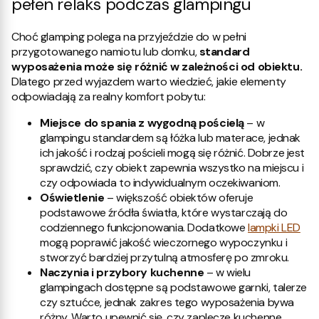
pełen relaks podczas glampingu
Choć glamping polega na przyjeździe do w pełni
przygotowanego namiotu lub domku,
standard
wyposażenia może się różnić w zależności od obiektu.
Dlatego przed wyjazdem warto wiedzieć, jakie elementy
odpowiadają za realny komfort pobytu:
Miejsce do spania z wygodną pościelą
– w
glampingu standardem są łóżka lub materace, jednak
ich jakość i rodzaj pościeli mogą się różnić. Dobrze jest
sprawdzić, czy obiekt zapewnia wszystko na miejscu i
czy odpowiada to indywidualnym oczekiwaniom.
Oświetlenie
– większość obiektów oferuje
podstawowe źródła światła, które wystarczają do
codziennego funkcjonowania. Dodatkowe
lampki LED
mogą poprawić jakość wieczornego wypoczynku i
stworzyć bardziej przytulną atmosferę po zmroku.
Naczynia i przybory kuchenne
– w wielu
glampingach dostępne są podstawowe garnki, talerze
czy sztućce, jednak zakres tego wyposażenia bywa
różny. Warto upewnić się, czy zaplecze kuchenne