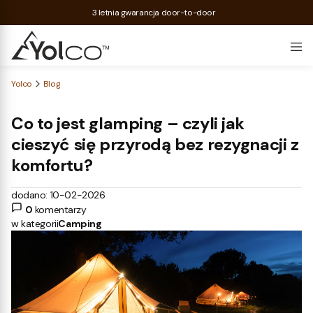
3 letnia gwarancja door-to-door
Yolco
Blog
Co to jest glamping – czyli jak
cieszyć się przyrodą bez rezygnacji z
komfortu?
dodano: 10-02-2026
0
komentarzy
w kategorii
Camping