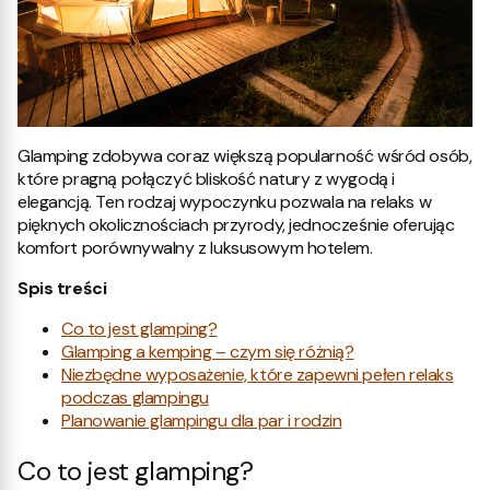
Glamping zdobywa coraz większą popularność wśród osób,
które pragną połączyć bliskość natury z wygodą i
elegancją. Ten rodzaj wypoczynku pozwala na relaks w
pięknych okolicznościach przyrody, jednocześnie oferując
komfort porównywalny z luksusowym hotelem.
Spis treści
Co to jest glamping?
Glamping a kemping – czym się różnią?
Niezbędne wyposażenie, które zapewni pełen relaks
podczas glampingu
Planowanie glampingu dla par i rodzin
Co to jest glamping?