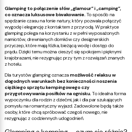
Glamping to połączenie słów „glamour” i „camping”,
co oznacza luksusowe biwakowanie.
To sposób na
spędzanie czasu na łonie natury, który pozwala połączyć
wygodę i elegancję z kontaktem z przyrodą. W praktyce
glamping polega na korzystaniu z w pełni wyposażonych
namiotów, drewnianych domków czy designerskich
przyczep, które mają łóżka, bieżącą wodę i dostęp do
prądu. Dzięki temu można cieszyć się spokojem i pięknymi
krajobrazami, nie rezygnując przy tym z rozwiązań znanych
z hotelu.
Dla turystów glamping oznacza
możliwość relaksu w
dogodnych warunkach bez konieczności noszenia
ciężkiego sprzętu kempingowego czy
przygotowywania posiłków na ognisku.
To idealna forma
wypoczynku dla rodzin z dziećmi, jak i dla par szukających
pomysłu na romantyczny wyjazd. Zadowolone będą także
osoby, które chcą spróbować czegoś nowego, nie
rezygnując z codziennych udogodnień.
Glamping a kemping – czym się różnią?