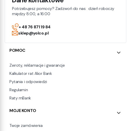
Dane kontaktowe
Potrzebujesz pomocy? Zadzwoń do nas: dzień roboczy
między 8:00, a 16:00
+ 48 76 871 19 84
sklep@yolco.pl
Linki w stopce
POMOC
Zwroty, reklamacje i gwarancje
Kalkulator rat Alior Bank
Pytania i odpowiedzi
Regulamin
Raty mBank
MOJE KONTO
Twoje zamówienia