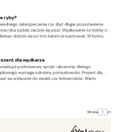
e ryby?
iedniego zabezpieczenia czy zbyt długie pozostawienie
ona ryba szybko zacznie się psuć. Wędkowanie to hobby na
, dlatego dobrze się po tym kątem przygotować. W końcu
brze, jak ta przygotowana z własnoręcznie złowionej ryby.
, żeby zachowały świeżość?
ezent dla wędkarza
iada już podstawowy sprzęt i akcesoria, dlatego
jątkowego wymaga odrobiny pomysłowości. Prezent dla
czać się wyłącznie do wędek czy kołowrotków. Warto
, praktyczne rozwiązania ułatwiające wędkowanie lub
dzony nad wodą. Wybór odpowiedniego prezentu dla
zwaniem!
Strona
z 1