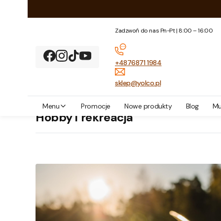
Zadzwoń do nas Pn-Pt | 8:00 – 16:00
+4876871 1984
sklep@yolco.pl
Yolco
Blog
Hobby i rekreacja
Menu
Promocje
Nowe produkty
Blog
Mu
Hobby i rekreacja