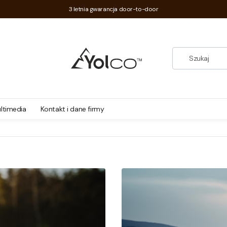
3 letnia gwarancja door-to-door
ltimedia
Kontakt i dane firmy