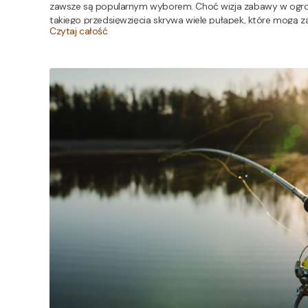
zawsze są popularnym wyborem. Choć wizja zabawy w ogrodz
takiego przedsięwzięcia skrywa wiele pułapek, które mogą
Czytaj całość
gospodarza. Z tego poradnika dowiesz się, jak przekuć kawa
strefę eventową.