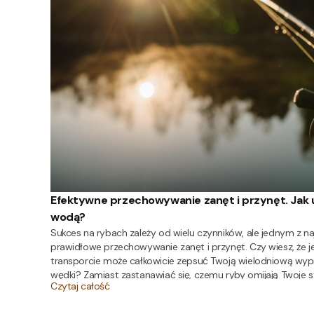
Efektywne przechowywanie zanęt i przynęt. Jak 
wodą?
Sukces na rybach zależy od wielu czynników, ale jednym z na
prawidłowe przechowywanie zanęt i przynęt. Czy wiesz, że j
transporcie może całkowicie zepsuć Twoją wielodniową wypr
wędki? Zamiast zastanawiać się, czemu ryby omijają Twoje s
Czytaj całość
profesjonalnie zabezpieczyć swoje zapasy. Przeczytaj poniższ
rozwiązania zapewnią bogaty połów.