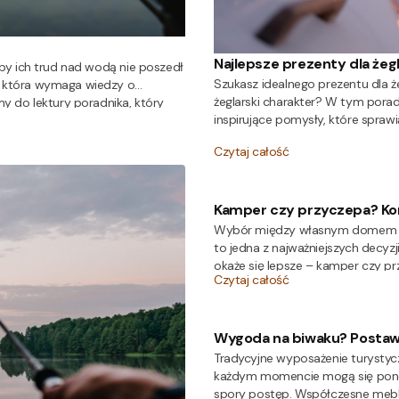
Najlepsze prezenty dla żeg
aby ich trud nad wodą nie poszedł
Szukasz idealnego prezentu dla że
, która wymaga wiedzy o
żeglarski charakter? W tym porad
y do lektury poradnika, który
inspirujące pomysły, które spra
o momentu przygotowania posiłku.
Czytaj całość
Kamper czy przyczepa? Ko
Wybór między własnym domem n
to jedna z najważniejszych decyzj
okaże się lepsze – kamper czy p
Czytaj całość
ostateczny werdykt zależy od 
spędzania wolnego czasu.
Wygoda na biwaku? Postaw
Tradycyjne wyposażenie turystycz
każdym momencie mogą się ponow
spory postęp. Współczesne mebl