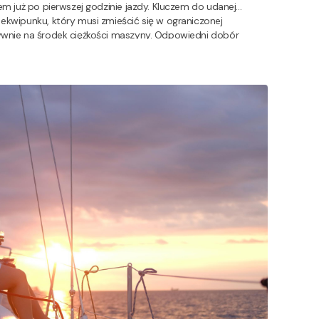
rem już po pierwszej godzinie jazdy. Kluczem do udanej
 ekwipunku, który musi zmieścić się w ograniczonej
tywnie na środek ciężkości maszyny. Odpowiedni dobór
cyduje o tym, czy podróż będzie czystą przyjemnością, czy