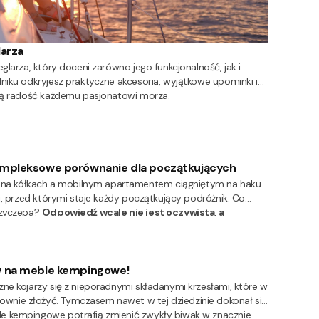
larza
glarza, który doceni zarówno jego funkcjonalność, jak i
niku odkryjesz praktyczne akcesoria, wyjątkowe upominki i
wią radość każdemu pasjonatowi morza.
mpleksowe porównanie dla początkujących
a kółkach a mobilnym apartamentem ciągniętym na haku
i, przed którymi staje każdy początkujący podróżnik. Co
rzyczepa?
Odpowiedź wcale nie jest oczywista, a
Twoich priorytetów,
budżetu oraz planowanego sposobu
 na meble kempingowe!
ne kojarzy się z nieporadnymi składanymi krzesłami, które w
nie złożyć. Tymczasem nawet w tej dziedzinie dokonał się
e kempingowe potrafią zmienić zwykły biwak w znacznie