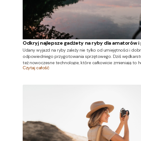
Odkryj najlepsze gadżety na ryby dla amatorów i 
Udany wyjazd na ryby zależy nie tylko od umiejętności i dobr
odpowiedniego przygotowania sprzętowego. Dziś wędkarstwo t
też nowoczesne technologie, które całkowicie zmieniają to
Czytaj całość
zebraliśmy praktyczne gadżety dla wędkarza, które powinie
wybierając się na zasiadkę.