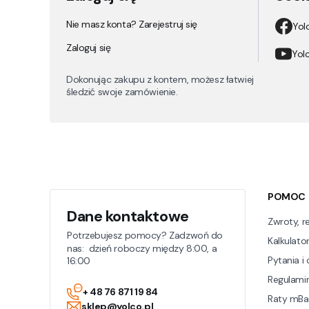
Nie masz konta? Zarejestruj się
Yol
Zaloguj się
Yolc
Dokonując zakupu z kontem, możesz łatwiej
śledzić swoje zamówienie.
Linki w 
POMOC
Dane kontaktowe
Zwroty, r
Potrzebujesz pomocy? Zadzwoń do
Kalkulator
nas: dzień roboczy między 8:00, a
Pytania i
16:00
Regulami
+ 48 76 871 19 84
Raty mBa
sklep@yolco.pl