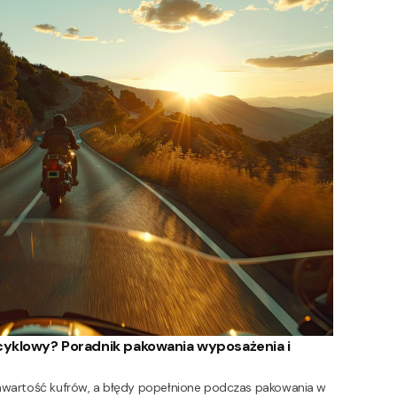
yklowy? Poradnik pakowania wyposażenia i
 zawartość kufrów, a błędy popełnione podczas pakowania w