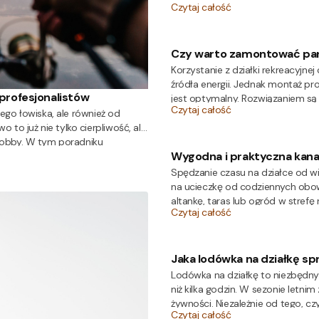
Czytaj całość
przyjemniejsze doświadczenie. W
dmuchane meble kempingowe?
Czy warto zamontować pane
Korzystanie z działki rekreacyjne
źródła energii. Jednak montaż pro
profesjonalistów
jest optymalny. Rozwiązaniem są 
Czytaj całość
prąd do oświetlenia, sprzętów co
ego łowiska, ale również od
rozwiązują problem zasilania w p
o już nie tylko cierpliwość, ale
 hobby. W tym poradniku
Wygodna i praktyczna kana
n mieć w swoim arsenale
Spędzanie czasu na działce od wi
na ucieczkę od codziennych obo
altankę, taras lub ogród w stref
Czytaj całość
pojawia się jednak jedna skuteczn
podnieść komfort odpoczynku w
Jaka lodówka na działkę spr
Lodówka na działkę to niezbędny
niż kilka godzin. W sezonie letn
żywności. Niezależnie od tego, cz
Czytaj całość
sezonowego domu, warto wiedzieć