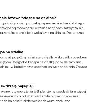
 dodatku są sporo łatwiejsze w transporcie. Czym są
le fotowoltaiczne na działce?
j często wiąże się z potrzebą zapewnienia sobie stabilnego
fesjonalnej fotowoltaiki w takich miejscach zazwyczaj nie
przenośne panele fotowoltaiczne na działce. Dostarczają
dziennego użytku i podstawowej elektroniki, czym
rosty i przewidywalny sposób.
pa na działkę
osny aż po późną jesień stało się dla wielu osób sposobem
wiązków. Wygodna kanapa na działkę pozwala zamienić
ę relaksu, w której można spędzać leniwe popołudnia. Zawsze
a przeszkoda: transport. Czy da się to jakoś obejść, by
śród natury?
awdzi się najlepiej?
 element wyposażenia, jeśli planujemy spędzać tam więcej
im zapewnia komfort i bezpieczeństwo przechowywania
y działka pełni funkcję weekendowego azylu, czy
, jaka lodówka na działkę będzie najlepsza.