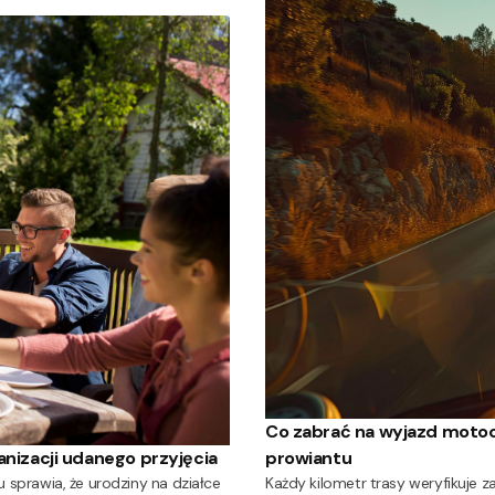
Co zabrać na wyjazd motoc
prowiantu
nizacji udanego przyjęcia
Każdy kilometr trasy weryfikuje
sprawia, że urodziny na działce