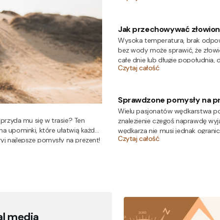
Jak przechowywać złowion
Wysoka temperatura, brak odpow
bez wody może sprawić, że złowi
całe dnie lub długie popołudnia
Czytaj całość
żadna potrawa nie smakuje tak do
Jak przechowywać złowione ryby
Sprawdzone pomysły na pr
Wielu pasjonatów wędkarstwa pos
 przyda mu się w trasie? Ten
znalezienie czegoś naprawdę wy
a upominki, które ułatwią każdą
wędkarza nie musi jednak ograni
Czytaj całość
j najlepsze pomysły na prezent!
postawić na funkcjonalne gadżety
drobiazgi, które umilą czas spę
wędkarza wcale nie musi być wy
al media