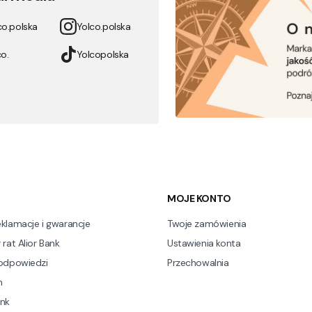
co.polska
Yolco.polska
o.
Yolcopolska
stopce
MOJE KONTO
eklamacje i gwarancje
Twoje zamówienia
 rat Alior Bank
Ustawienia konta
 odpowiedzi
Przechowalnia
n
nk