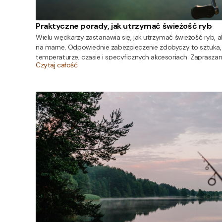
Praktyczne porady, jak utrzymać świeżość ryb
Wielu wędkarzy zastanawia się, jak utrzymać świeżość ryb, 
na marne. Odpowiednie zabezpieczenie zdobyczy to sztuka
temperaturze, czasie i specyficznych akcesoriach. Zapraszam
Czytaj całość
wyjaśnia, co zrobić, by ryba zachowała idealną jakość aż d