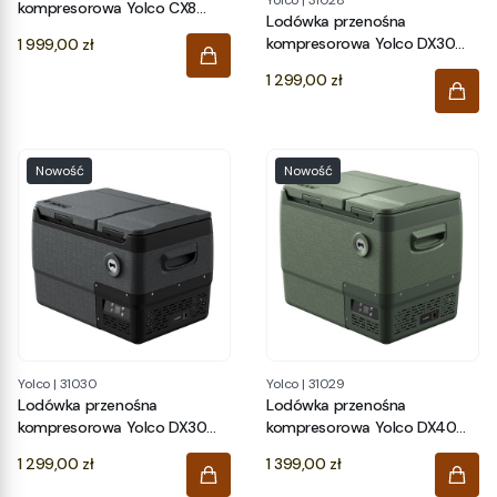
Yolco
|
31028
kompresorowa Yolco CX8
Lodówka przenośna
BLACK
Cena
kompresorowa Yolco DX30
1 999,00 zł
PISTACHIO
Cena
1 299,00 zł
Nowość
Nowość
Yolco
|
31030
Yolco
|
31029
Lodówka przenośna
Lodówka przenośna
kompresorowa Yolco DX30
kompresorowa Yolco DX40
SPACE GREY
PISTACHIO
Cena
Cena
1 299,00 zł
1 399,00 zł