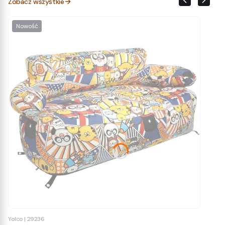
Zobacz wszystkie
Nowość
Yolco
|
29236