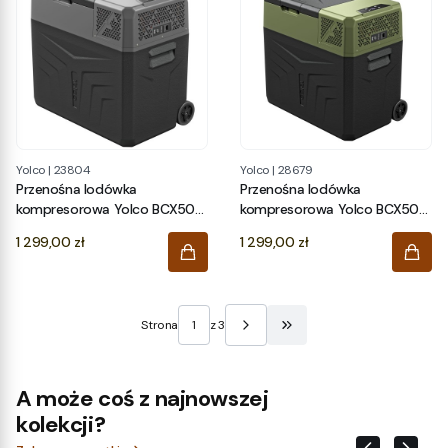
Yolco
|
23804
Yolco
|
28679
Przenośna lodówka
Przenośna lodówka
kompresorowa Yolco BCX50
kompresorowa Yolco BCX50
CARBON
Green
Cena
Cena
1 299,00 zł
1 299,00 zł
Strona
z 3
Przejdź do ostatniej stro
A może coś z najnowszej
kolekcji?