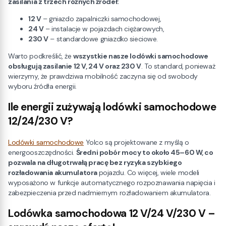
zasilania z trzech różnych źródeł:
12 V
– gniazdo zapalniczki samochodowej,
24 V
– instalacje w pojazdach ciężarowych,
230 V
– standardowe gniazdko sieciowe.
Warto podkreślić, że
wszystkie nasze lodówki samochodowe
obsługują zasilanie 12 V, 24 V oraz 230 V
. To standard, ponieważ
wierzymy, że prawdziwa mobilność zaczyna się od swobody
wyboru źródła energii.
Ile energii zużywają lodówki samochodowe
12/24/230 V?
Lodówki samochodowe
Yolco są projektowane z myślą o
energooszczędności.
Średni pobór mocy to około 45–60 W, co
pozwala na długotrwałą pracę bez ryzyka szybkiego
rozładowania akumulatora
pojazdu. Co więcej, wiele modeli
wyposażono w funkcje automatycznego rozpoznawania napięcia i
zabezpieczenia przed nadmiernym rozładowaniem akumulatora.
Lodówka samochodowa 12 V/24 V/230 V –