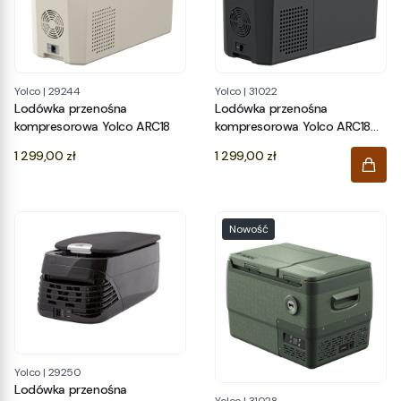
Yolco
|
29244
Yolco
|
31022
Lodówka przenośna
Lodówka przenośna
kompresorowa Yolco ARC18
kompresorowa Yolco ARC18
Space Grey
Cena
Cena
1 299,00 zł
1 299,00 zł
Nowość
Yolco
|
29250
Lodówka przenośna