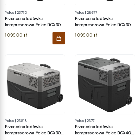
Yolco
|
23770
Yolco
|
28677
Przenośna lodówka
Przenośna lodówka
kompresorowa Yolco BCX30
kompresorowa Yolco BCX30
CARBON
Green
Cena
Cena
1 099,00 zł
1 099,00 zł
Yolco
|
23818
Yolco
|
23771
Przenośna lodówka
Przenośna lodówka
kompresorowa Yolco BCX30
kompresorowa Yolco BCX40
GREY
CARBON