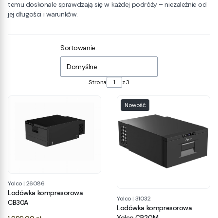
temu doskonale sprawdzają się w każdej podróży – niezależnie od
jej długości i warunków.
Lista produktów
Sortowanie:
Domyślne
Strona
z 3
Nowość
Yolco
|
26086
Lodówka kompresorowa
Yolco
|
31032
CB30A
Lodówka kompresorowa
Cena
Yolco CB20M