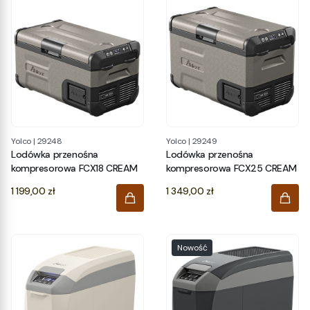
Yolco
|
29248
Yolco
|
29249
Lodówka przenośna
Lodówka przenośna
kompresorowa FCX18 CREAM
kompresorowa FCX25 CREAM
Cena
Cena
1 199,00 zł
1 349,00 zł
Nowość