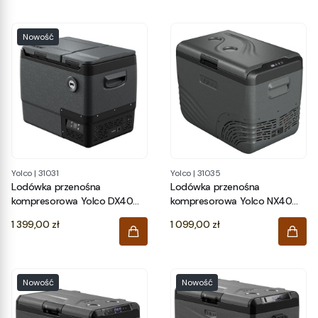
Nowość
Yolco
|
31031
Yolco
|
31035
Lodówka przenośna
Lodówka przenośna
kompresorowa Yolco DX40
kompresorowa Yolco NX40
SPACE GREY
CARBON
Cena
Cena
1 399,00 zł
1 099,00 zł
Nowość
Nowość