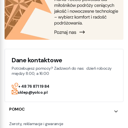
Dane kontaktowe
Potrzebujesz pomocy? Zadzwoń do nas: dzień roboczy
między 8:00, a 16:00
+ 48 76 871 19 84
sklep@yolco.pl
Linki w stopce
POMOC
Zwroty, reklamacje i gwarancje