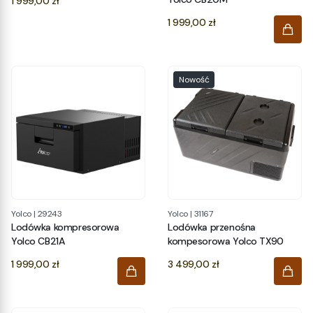
1 999,00 zł
Cena
1 999,00 zł
Nowość
Yolco
|
29243
Yolco
|
31167
Lodówka kompresorowa
Lodówka przenośna
Yolco CB21A
kompesorowa Yolco TX90
Cena
Cena
1 999,00 zł
3 499,00 zł