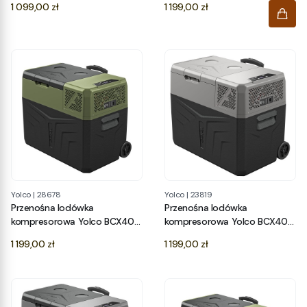
Cena
Cena
1 099,00 zł
1 199,00 zł
Yolco
|
28678
Yolco
|
23819
Przenośna lodówka
Przenośna lodówka
kompresorowa Yolco BCX40
kompresorowa Yolco BCX40
Green
GREY
Cena
Cena
1 199,00 zł
1 199,00 zł