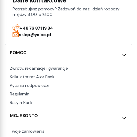
Dane kontaktowe
Potrzebujesz pomocy? Zadzwoń do nas: dzień roboczy
między 8:00, a 16:00
+ 48 76 871 19 84
sklep@yolco.pl
Linki w stopce
POMOC
Zwroty, reklamacje i gwarancje
Kalkulator rat Alior Bank
Pytania i odpowiedzi
Regulamin
Raty mBank
MOJE KONTO
Twoje zamówienia