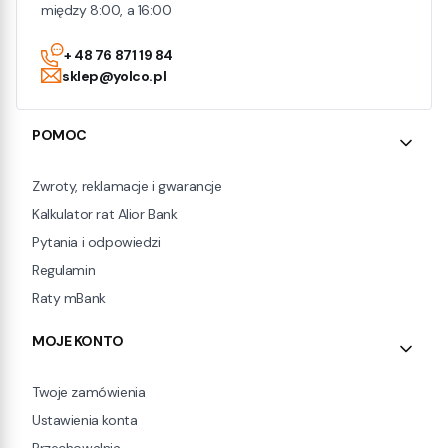
między 8:00, a 16:00
+ 48 76 871 19 84
sklep@yolco.pl
Linki w stopce
POMOC
Zwroty, reklamacje i gwarancje
Kalkulator rat Alior Bank
Pytania i odpowiedzi
Regulamin
Raty mBank
MOJE KONTO
Twoje zamówienia
Ustawienia konta
Przechowalnia