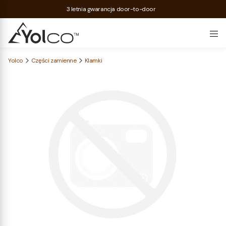
3 letnia gwarancja door-to-door
Yolco
Części zamienne
Klamki