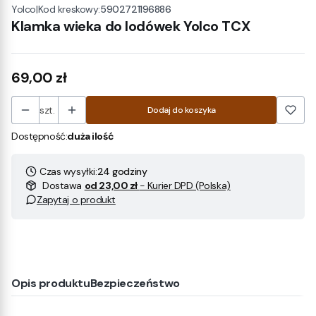
|
Kod kreskowy:
5902721196886
Yolco
Klamka wieka do lodówek Yolco TCX
Cena
69,00 zł
szt.
Dodaj do koszyka
Dostępność:
duża ilość
Czas wysyłki:
24 godziny
Dostawa
od 23,00 zł
- Kurier DPD (Polska)
Zapytaj o produkt
Opis produktu
Bezpieczeństwo