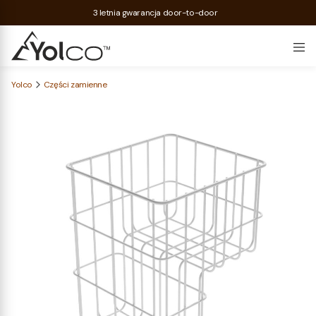
3 letnia gwarancja door-to-door
Yolco
Części zamienne