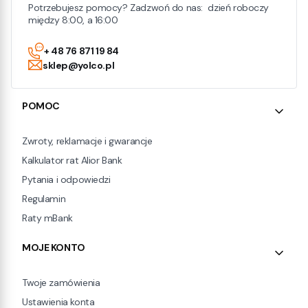
Potrzebujesz pomocy? Zadzwoń do nas: dzień roboczy
między 8:00, a 16:00
+ 48 76 871 19 84
sklep@yolco.pl
Linki w stopce
POMOC
Zwroty, reklamacje i gwarancje
Kalkulator rat Alior Bank
Pytania i odpowiedzi
Regulamin
Raty mBank
MOJE KONTO
Twoje zamówienia
Ustawienia konta