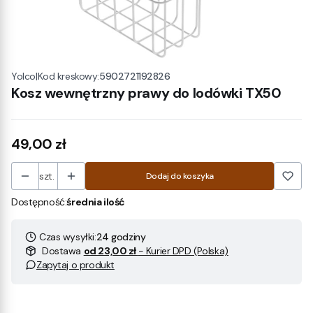
|
Kod kreskowy:
5902721192826
Yolco
Kosz wewnętrzny prawy do lodówki TX50
Cena
49,00 zł
szt.
Dodaj do koszyka
Dostępność:
średnia ilość
Czas wysyłki:
24 godziny
Dostawa
od 23,00 zł
- Kurier DPD (Polska)
Zapytaj o produkt