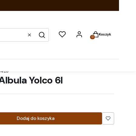
Produkty w koszyku:
Koszyk
Wyczyść
Szukaj
6428
Albula Yolco 6l
Dodaj do koszyka