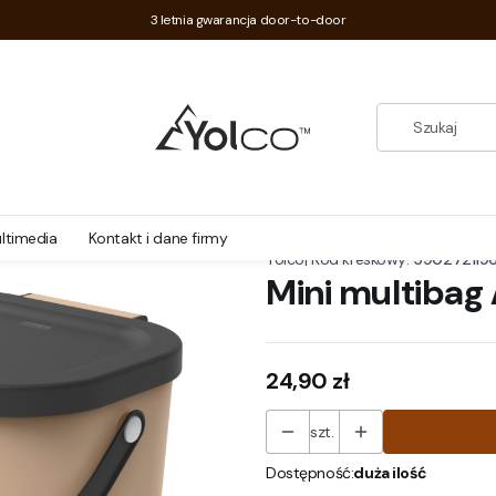
3 letnia gwarancja door-to-door
ltimedia
Kontakt i dane firmy
|
Kod kreskowy:
590272119
Yolco
Mini multibag 
Cena
24,90 zł
szt.
Dostępność:
duża ilość