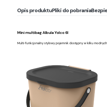
Opis produktu
Pliki do pobrania
Bezpi
Mini multibag Albula Yolco 6l
Multi-funkcjonalny stylowy pojemnik dostępny w kilku modnych