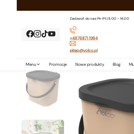
Zadzwoń do nas Pn-Pt | 8:00 – 16:00
+4876871 1984
sklep@yolco.pl
Yolco
Akcesoria outdoorowe
Mini multibag Albula Yolco 6l
Menu
Promocje
Nowe produkty
Blog
Mu