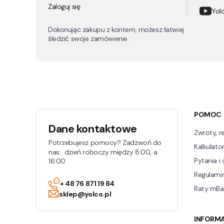
Zaloguj się
Yolc
Dokonując zakupu z kontem, możesz łatwiej
śledzić swoje zamówienie.
Linki w 
POMOC
Dane kontaktowe
Zwroty, r
Potrzebujesz pomocy? Zadzwoń do
Kalkulator
nas: dzień roboczy między 8:00, a
Pytania i
16:00
Regulami
+ 48 76 871 19 84
Raty mBa
sklep@yolco.pl
INFORM