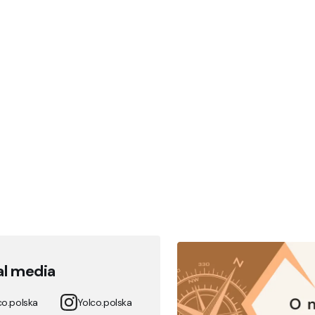
al media
co.polska
Yolco.polska