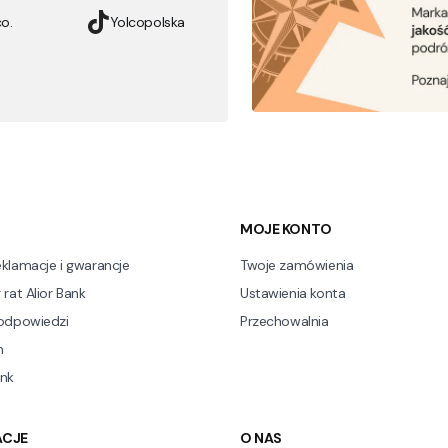
o.
Yolcopolska
stopce
MOJE KONTO
eklamacje i gwarancje
Twoje zamówienia
 rat Alior Bank
Ustawienia konta
 odpowiedzi
Przechowalnia
n
nk
ACJE
O NAS