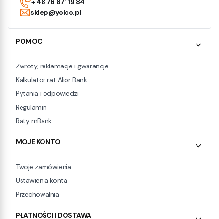
+ 48 76 871 19 84
sklep@yolco.pl
Linki w stopce
POMOC
Zwroty, reklamacje i gwarancje
Kalkulator rat Alior Bank
Pytania i odpowiedzi
Regulamin
Raty mBank
MOJE KONTO
Twoje zamówienia
Ustawienia konta
Przechowalnia
PŁATNOŚCI I DOSTAWA