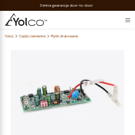
3 letnia gwarancja door-to-door
Yolco
Części zamienne
Płytki drukowane