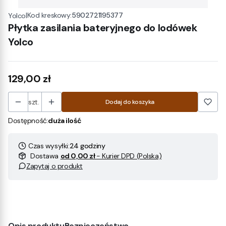
|
Kod kreskowy:
5902721195377
Yolco
Płytka zasilania bateryjnego do lodówek
Yolco
Cena
129,00 zł
szt.
Dodaj do koszyka
Dostępność:
duża ilość
Czas wysyłki:
24 godziny
Dostawa
od 0,00 zł
- Kurier DPD (Polska)
Zapytaj o produkt
Opis produktu
Bezpieczeństwo