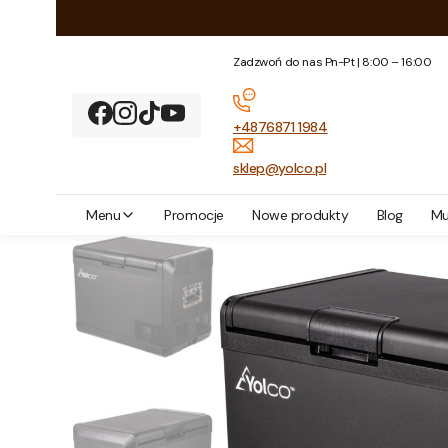
Zadzwoń do nas Pn-Pt | 8:00 – 16:00
+4876871 1984
sklep@yolco.pl
Yolco
Archiwum modeli
Przenośna lodówka kompresorowa Yolc
Menu
Promocje
Nowe produkty
Blog
Mu