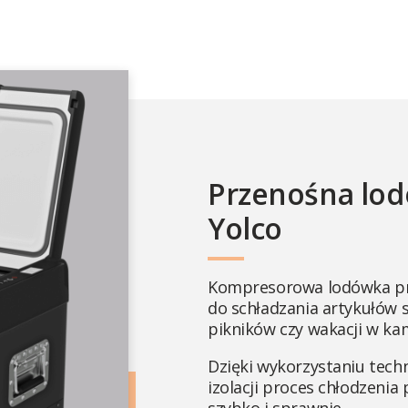
Przenośna lo
Yolco
Kompresorowa lodówka pr
do schładzania artykułów 
pikników czy wakacji w ka
Dzięki wykorzystaniu tech
izolacji proces chłodzeni
szybko i sprawnie.