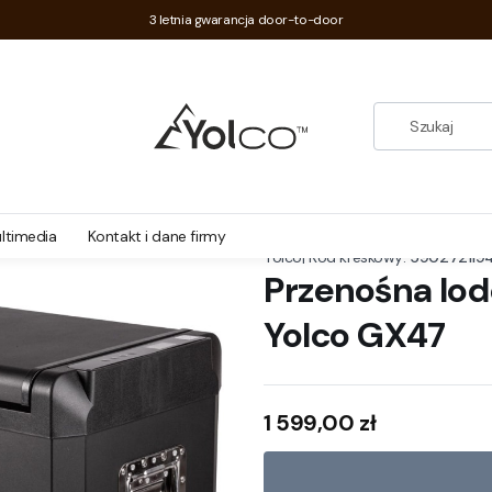
3 letnia gwarancja door-to-door
o GX47
ltimedia
Kontakt i dane firmy
|
Kod kreskowy:
590272119
Yolco
Przenośna lo
Yolco GX47
Cena
1 599,00 zł