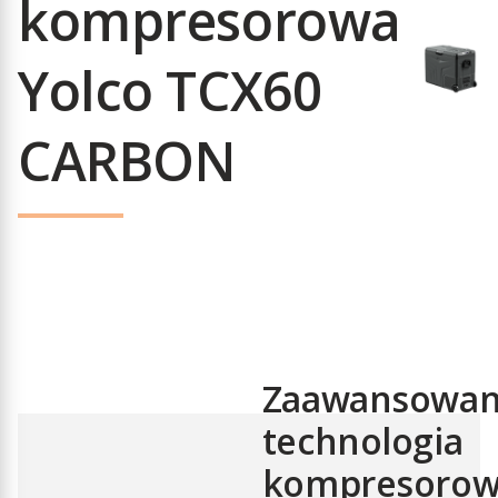
kompresorowa
Yolco TCX60
CARBON
Zaawansowa
technologia
kompresoro