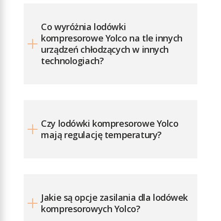
klimatyczna: SN,
N, T, ST
Co wyróżnia lodówki
Temperatura
kompresorowe Yolco na tle innych
otoczenia:
urządzeń chłodzących w innych
od +10°C
technologiach?
do +43°C
Poziom
emitowanego
hałasu: 45 dB
Czynnik
Czy lodówki kompresorowe Yolco
chłodniczy:
mają regulację temperatury?
R1234YF (40 g)
GWP: 4
Typ łączności:
Bluetooth
Jakie są opcje zasilania dla lodówek
5.0 (zasięg
kompresorowych Yolco?
działania