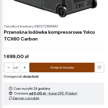
|
Kod kreskowy:
5902721195841
Yolco
Przenośna lodówka kompresorowa Yolco
TCX60 Carbon
Cena
1 699,00 zł
szt.
Dodaj do koszyka
Dostępność:
duża ilość
Czas wysyłki:
24 godziny
Dostawa
od 0,00 zł
- Kurier DPD (Polska)
Zapytaj o produkt