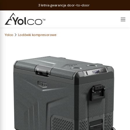
3 letnia gwarancja door-to-door
Yolco
Lodówki kompresorowe