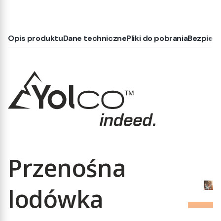
Opis produktu
Dane techniczne
Pliki do pobrania
Bezpiec
Przenośna
lodówka