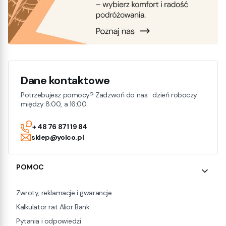
Dane kontaktowe
Potrzebujesz pomocy? Zadzwoń do nas: dzień roboczy
między 8:00, a 16:00
+ 48 76 871 19 84
sklep@yolco.pl
Linki w stopce
POMOC
Zwroty, reklamacje i gwarancje
Kalkulator rat Alior Bank
Pytania i odpowiedzi