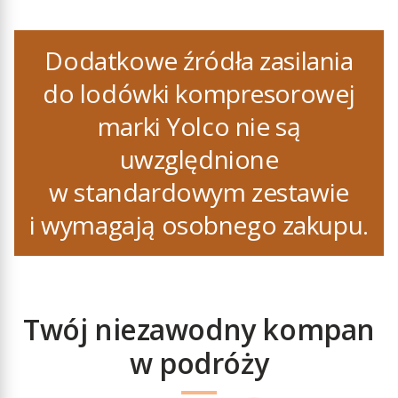
fotowoltaicznego
Yolco ZS100 W,
Dodatkowe źródła zasilania
ZS200 W lub
SP100 W oraz
do lodówki kompresorowej
SP200 W – panele
marki Yolco nie są
również nie wchodzą
w skład zestawu.
uwzględnione
Zarówno bateria
w standardowym zestawie
modułowa
o pojemności
i wymagają osobnego zakupu.
15600mAh jak
i zewnętrzna
o pojemności
13000 mAh (CSX5)
lub 20000mAh (RSX6)
Twój niezawodny kompan
pozwalają schłodzić
w podróży
urządzenie
w dowolnym miejscu,