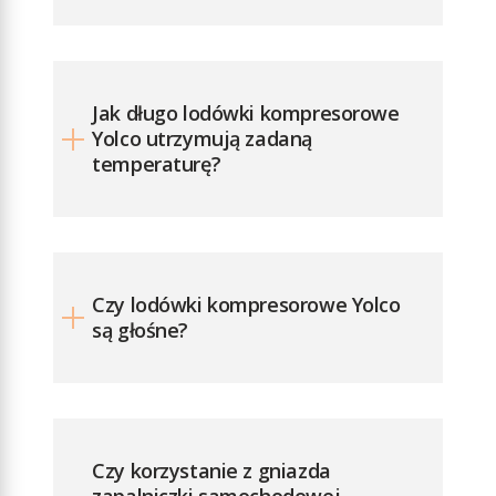
do 10 m)
Zakres
częstotliwości:
2402 MHz ‑
Jak długo lodówki kompresorowe
2480 MHz
Yolco utrzymują zadaną
Maksymalna
temperaturę?
moc
częstotliwości
radiowej: 2 dBm
Wymiary (szer. x
wys. x gł.): 753 ×
Czy lodówki kompresorowe Yolco
555 × 400 mm
są głośne?
Czy korzystanie z gniazda