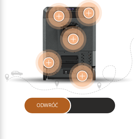
gdy temperatura
wewnątrz komory
wzrasta. Dodatkowo
dzięki gniazdom USB
stanowi potężny
powerbank, którym
naładujemy nasze
urządzenia, np.
smartfon.
Dodatkowo
urządzenie zostało
wyposażone
w zaawansowane
zabezpieczenia, takie
ODWRÓĆ
jak ochrona
Lodówka
akumulatora pojazdu
przed rozładowaniem
wyposażona
oraz zabezpieczenie
jest
przeciwprzepięciowe,
w nadajnik