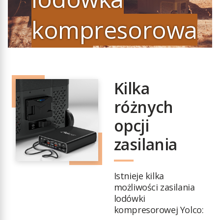
kompresorowa
Yolco
TCX60 CARBON
Kilka
różnych
opcji
zasilania
Istnieje kilka
możliwości zasilania
lodówki
kompresorowej Yolco: