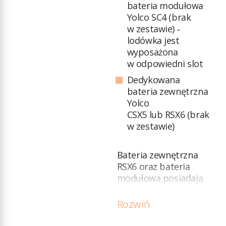
bateria modułowa
Yolco SC4 (brak
w zestawie) ‑
lodówka jest
wyposażona
w odpowiedni slot
Dedykowana
bateria zewnętrzna
Yolco
CSX5 lub RSX6 (brak
w zestawie)
Bateria zewnętrzna
RSX6 oraz bateria
modułowa posiadają
możliwość ładowania
za pomocą
dedykowanego
panelu