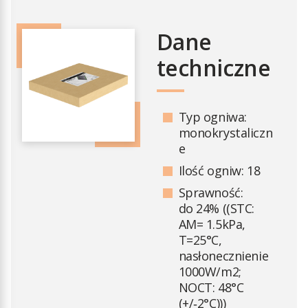
Dane
techniczne
Typ ogniwa:
monokrystaliczn
e
Ilość ogniw: 18
Sprawność:
do 24% ((STC:
AM= 1.5kPa,
T=25°C,
nasłonecznienie
1000W/m2;
NOCT: 48°C
(+/‑2°C)))