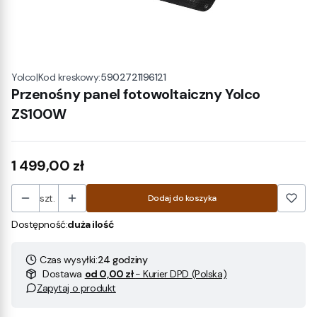
|
Kod kreskowy:
5902721196121
Yolco
Przenośny panel fotowoltaiczny Yolco
ZS100W
Cena
1 499,00 zł
szt.
Dodaj do koszyka
Dostępność:
duża ilość
Czas wysyłki:
24 godziny
Dostawa
od 0,00 zł
- Kurier DPD (Polska)
Zapytaj o produkt