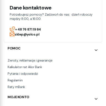
Dane kontaktowe
Potrzebujesz pomocy? Zadzwoń do nas: dzień roboczy
między 8:00, a 16:00
+ 48 76 871 19 84
sklep@yolco.pl
Linki w stopce
POMOC
Zwroty, reklamacje i gwarancje
Kalkulator rat Alior Bank
Pytania i odpowiedzi
Regulamin
Raty mBank
MOJE KONTO