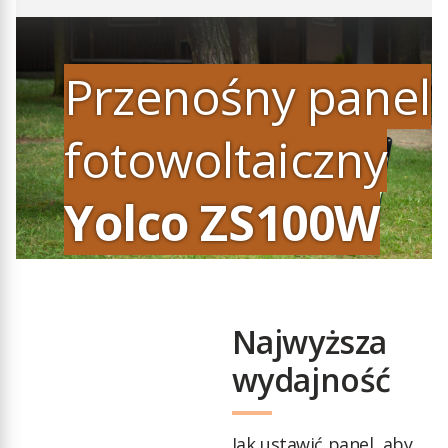
Przenośny panel
fotowoltaiczny
Yolco ZS100W
Najwyższa
wydajność
Jak ustawić panel, aby