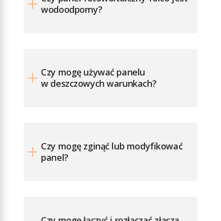
+75°C
wodoodporny?
Wymiary
(złożony /
rozłożony): 610 x
560 mm / 1227 x
560 mm
Czy mogę używać panelu
w deszczowych warunkach?
Waga netto:
5.1 kg
Czy mogę zginąć lub modyfikować
panel?
Czy mogę łączyć i rozłączać złącza