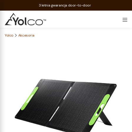
3 letnia gwarancja door-to-door
Yolco
Akcesoria