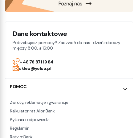
Dane kontaktowe
Potrzebujesz pomocy? Zadzwoń do nas: dzień roboczy
między 8:00, a 16:00
+ 48 76 871 19 84
sklep@yolco.pl
Linki w stopce
POMOC
Zwroty, reklamacje i gwarancje
Kalkulator rat Alior Bank
Pytania i odpowiedzi
Regulamin
Raty mBank