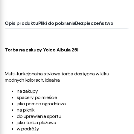
Opis produktu
Pliki do pobrania
Bezpieczeństwo
Torba na zakupy Yolco Albula 25l
Multi-funkcjonalna stylowa torba dostępna w kilku
modnych kolorach, idealna
na zakupy
spacery po mieście
jako pomoc ogrodnicza
na piknik
do uprawiania sportu
jako torba plażowa
w podróży