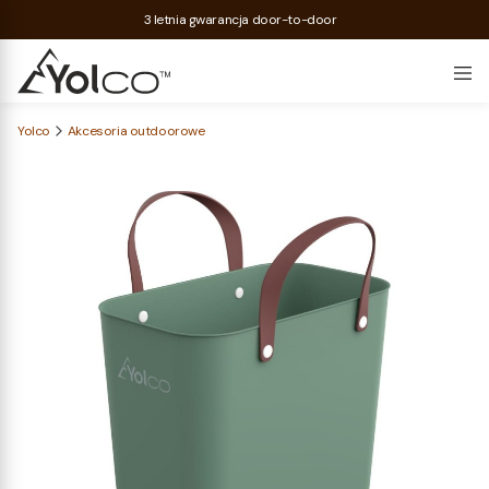
3 letnia gwarancja door-to-door
Yolco
Akcesoria outdoorowe