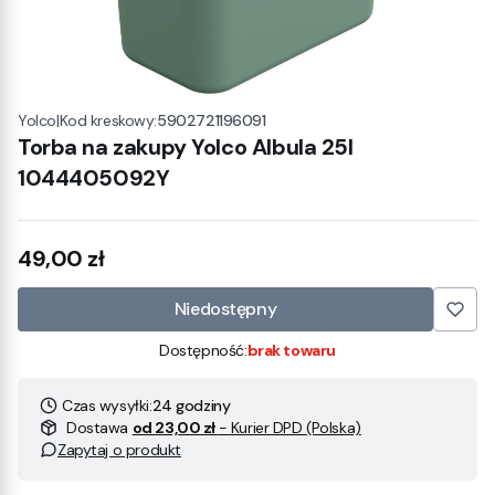
|
Kod kreskowy:
5902721196091
Yolco
Torba na zakupy Yolco Albula 25l
1044405092Y
Cena
49,00 zł
Niedostępny
Dostępność:
brak towaru
Czas wysyłki:
24 godziny
Dostawa
od 23,00 zł
- Kurier DPD (Polska)
Zapytaj o produkt