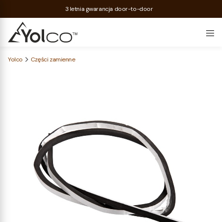
3 letnia gwarancja door-to-door
Yolco
Części zamienne