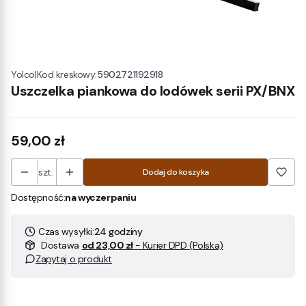
|
Kod kreskowy:
5902721192918
Yolco
Uszczelka piankowa do lodówek serii PX/BNX
Cena
59,00 zł
szt.
Dodaj do koszyka
Dostępność:
na wyczerpaniu
Czas wysyłki:
24 godziny
Dostawa
od 23,00 zł
- Kurier DPD (Polska)
Zapytaj o produkt