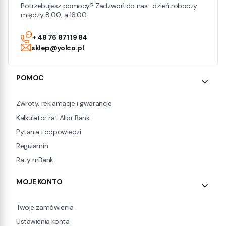
Potrzebujesz pomocy? Zadzwoń do nas: dzień roboczy
między 8:00, a 16:00
+ 48 76 871 19 84
sklep@yolco.pl
Linki w stopce
POMOC
Zwroty, reklamacje i gwarancje
Kalkulator rat Alior Bank
Pytania i odpowiedzi
Regulamin
Raty mBank
MOJE KONTO
Twoje zamówienia
Ustawienia konta